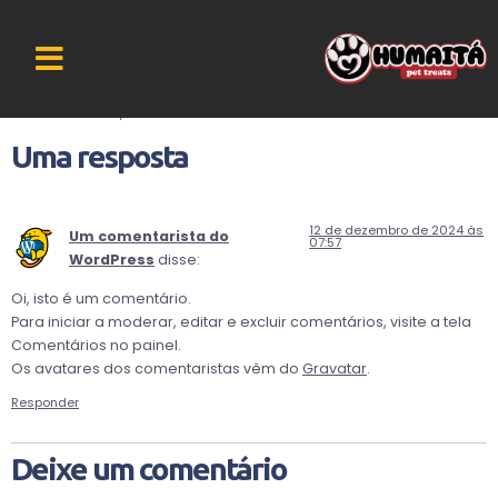
Olá, mundo!
Boas-vindas ao WordPress. Esse é o seu primeiro post. Edite-
o ou exclua-o, e então comece a escrever!
Uma resposta
12 de dezembro de 2024 às
Um comentarista do
07:57
WordPress
disse:
Oi, isto é um comentário.
Para iniciar a moderar, editar e excluir comentários, visite a tela
Comentários no painel.
Os avatares dos comentaristas vêm do
Gravatar
.
Responder
Deixe um comentário